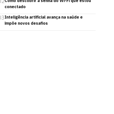
02
Como descobrir a senha do Wi-Fi que estou
conectado
03
Inteligência artificial avança na saúde e
impõe novos desafios