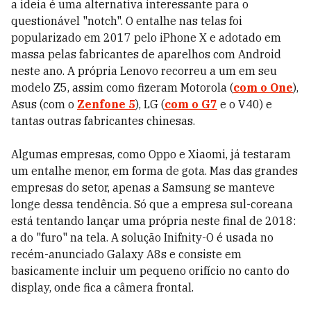
a ideia é uma alternativa interessante para o
questionável "notch". O entalhe nas telas foi
popularizado em 2017 pelo iPhone X e adotado em
massa pelas fabricantes de aparelhos com Android
neste ano. A própria Lenovo recorreu a um em seu
modelo Z5, assim como fizeram Motorola (
com o One
),
Asus (com o
Zenfone 5
), LG (
com o G7
e o V40) e
tantas outras fabricantes chinesas.
Algumas empresas, como Oppo e Xiaomi, já testaram
um entalhe menor, em forma de gota. Mas das grandes
empresas do setor, apenas a Samsung se manteve
longe dessa tendência. Só que a empresa sul-coreana
está tentando lançar uma própria neste final de 2018:
a do "furo" na tela. A solução Inifnity-O é usada no
recém-anunciado Galaxy A8s e consiste em
basicamente incluir um pequeno orifício no canto do
display, onde fica a câmera frontal.