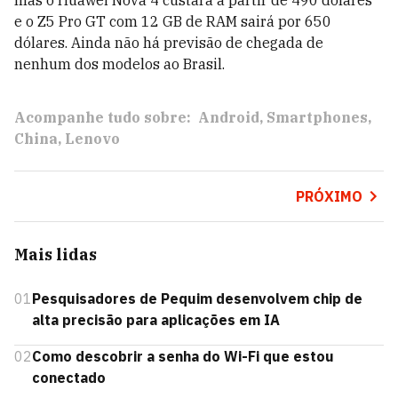
mas o Huawei Nova 4 custará a partir de 490 dólares
e o Z5 Pro GT com 12 GB de RAM sairá por 650
dólares. Ainda não há previsão de chegada de
nenhum dos modelos ao Brasil.
Acompanhe tudo sobre:
Android
Smartphones
China
Lenovo
PRÓXIMO
Mais lidas
01
Pesquisadores de Pequim desenvolvem chip de
alta precisão para aplicações em IA
02
Como descobrir a senha do Wi-Fi que estou
conectado