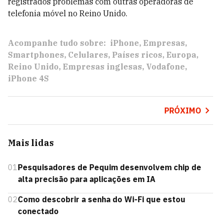
registrados problemas com outras operadoras de
telefonia móvel no Reino Unido.
Acompanhe tudo sobre:
iPhone
Empresas
Smartphones
Celulares
Países ricos
Europa
Reino Unido
Empresas inglesas
Vodafone
iPhone 4S
PRÓXIMO
Mais lidas
01
Pesquisadores de Pequim desenvolvem chip de
alta precisão para aplicações em IA
02
Como descobrir a senha do Wi-Fi que estou
conectado