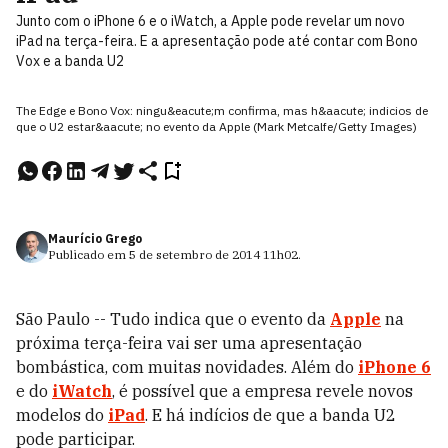
Junto com o iPhone 6 e o iWatch, a Apple pode revelar um novo
iPad na terça-feira. E a apresentação pode até contar com Bono
Vox e a banda U2
The Edge e Bono Vox: ningu&eacute;m confirma, mas h&aacute; indicios de
que o U2 estar&aacute; no evento da Apple (Mark Metcalfe/Getty Images)
Maurício Grego
Publicado em
5 de setembro de 2014
11h02
.
São Paulo -- Tudo indica que o evento da
Apple
na
próxima terça-feira vai ser uma apresentação
bombástica, com muitas novidades. Além do
iPhone 6
e do
iWatch
, é possível que a empresa revele novos
modelos do
iPad
. E há indícios de que a banda U2
pode participar.