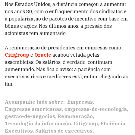
Nos Estados Unidos, a distância começou a aumentar
nos anos 80, com o enfraquecimento dos sindicatos e
a popularização de pacotes de incentivo com base em
bônus e ações. Nos últimos anos, a pressão dos
acionistas tem aumentado.
A remuneração de presidentes em empresas como
Citigroup
e
Oracle
acabou vetada pelas
assembleias. Os salários, é verdade, continuam
aumentando. Mas fica o aviso: a paciência com
executivos ricos e medíocres está, enfim, chegando ao
fim.
Acompanhe tudo sobre:
Empresas
Empresas americanas
empresas-de-tecnologia
gestao-de-negocios
Remuneração
Tecnologia da informação
Citigroup
Eficiência
Executivos
Salários de executivos