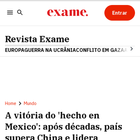
Entrar
Revista Exame
EUROPA
GUERRA NA UCRÂNIA
CONFLITO EM GAZA
ARGE
Home
Mundo
A vitória do 'hecho en
Mexico': após décadas, país
supera China e lidera