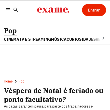
Entrar
Pop
CINEMA
TV E STREAMING
MÚSICA
CURIOSIDADES
REALIT
Home
Pop
Véspera de Natal é feriado ou
ponto facultativo?
As datas garantem pausa para parte dos trabalhadores e