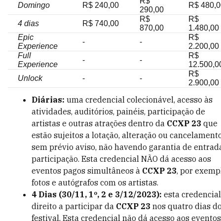
R$
Domingo
R$ 240,00
R$ 480,0
290,00
R$
R$
4 dias
R$ 740,00
870,00
1.480,00
Epic
R$
-
-
Experience
2.200,00
Full
R$
-
-
Experience
12.500,0
R$
Unlock
-
-
2.900,00
Diárias:
uma credencial colecionável, acesso às
atividades, auditórios, painéis, participação de
artistas e outras atrações dentro da
CCXP 23
que
estão sujeitos a lotação, alteração ou cancelament
sem prévio aviso, não havendo garantia de entrad
participação. Esta credencial NÃO
dá acesso aos
eventos pagos simultâneos à
CCXP 23
, por exemp
fotos e autógrafos com os artistas.
4 Dias (30/11, 1º, 2 e 3/12/2023):
esta credencial
direito a participar da
CCXP 23
nos quatro dias d
festival. Esta credencial não dá acesso aos eventos