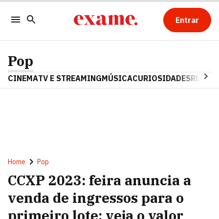
Entrar
Pop
CINEMA
TV E STREAMING
MÚSICA
CURIOSIDADES
REALIT
Home
Pop
CCXP 2023: feira anuncia a
venda de ingressos para o
primeiro lote; veja o valor