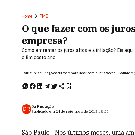
Home
PME
O que fazer com os juros
empresa?
Como enfrentar os juros altos e a inflação? Eis aq
o fim deste ano
Estruture seu neg&oacute;cio para lidar com a infla&ccedil;&atilde;o (
Da Redação
DR
Publicado em
24 de setembro de 2013
19h33
.
São Paulo - Nos últimos meses, uma am