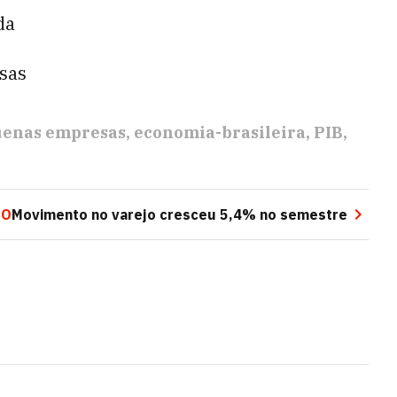
da
sas
enas empresas
economia-brasileira
PIB
MO
Movimento no varejo cresceu 5,4% no semestre