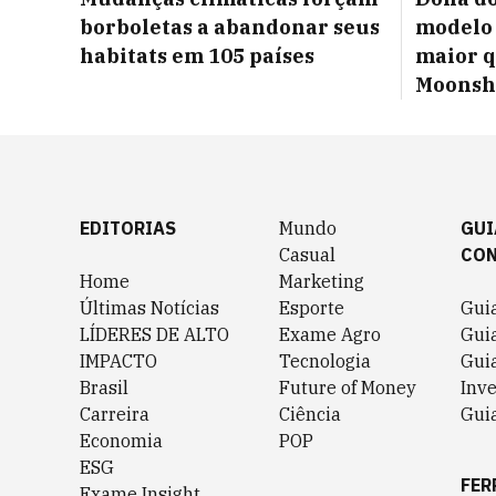
borboletas a abandonar seus
modelo 
habitats em 105 países
maior q
Moonsh
EDITORIAS
Mundo
GUI
Casual
CO
Home
Marketing
Últimas Notícias
Esporte
Gui
LÍDERES DE ALTO
Exame Agro
Gui
IMPACTO
Tecnologia
Gui
Brasil
Future of Money
Inv
Carreira
Ciência
Guia
Economia
POP
ESG
FER
Exame Insight