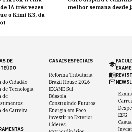
de IA três vezes
melhor semana desde j
ue o Kimi K3, da
ot
AS DE
CANAIS ESPECIAIS
FACUL
NTEÚDO
EXAME
Reforma Tributária
REVIS
a do Cidadão
Brazil House 2026
NEWSL
a de Tecnologia
EXAME Sul
Exame
a de
Bússola
Carrei
estimentos
Construindo Futuros
Despe
 de Carreira
Energia em Foco
ESG
Investir no Exterior
Casua
Líderes
RAMENTAS
Invest
Extraordinários