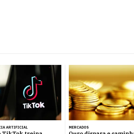
IA ARTIFICIAL
MERCADOS
 TikTok treina
Ouro dispara e caminh