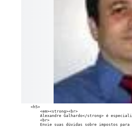
    <h5>

        <em><strong><br>

        Alexandre Galhardo</strong> é especiali
        <br>
