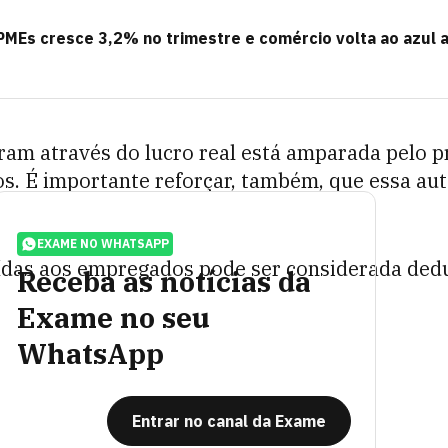
MEs cresce 3,2% no trimestre e comércio volta ao azul
ram através do lucro real está amparada pelo 
. É importante reforçar, também, que essa autor
EXAME NO WHATSAPP
buídas aos empregados pode ser considerada dedu
Receba as notícias da
Exame no seu
WhatsApp
Entrar no canal da Exame