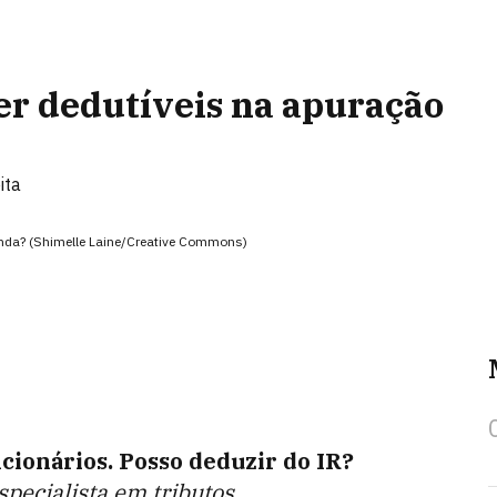
er dedutíveis na apuração
ita
enda? (Shimelle Laine/Creative Commons)
ncionários. Posso deduzir do IR?
especialista em tributos