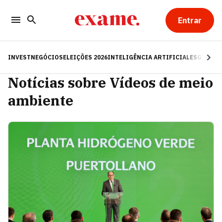
Entrar
INVEST
NEGÓCIOS
ELEIÇÕES 2026
INTELIGÊNCIA ARTIFICIAL
ESG
RE
Notícias sobre Vídeos de meio
ambiente