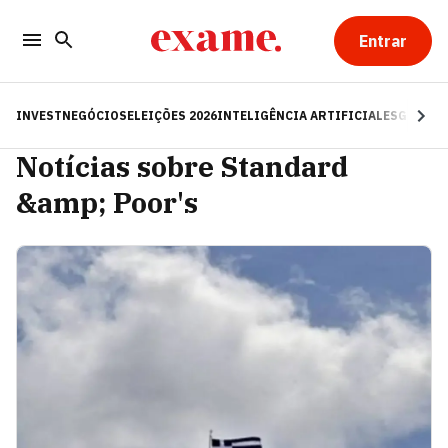
Entrar
INVEST
NEGÓCIOS
ELEIÇÕES 2026
INTELIGÊNCIA ARTIFICIAL
ESG
RE
Notícias sobre Standard
&amp; Poor's