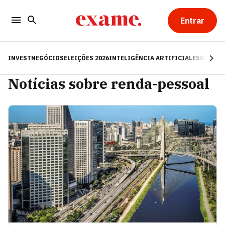
Entrar
INVEST
NEGÓCIOS
ELEIÇÕES 2026
INTELIGÊNCIA ARTIFICIAL
ESG
RE
Notícias sobre renda-pessoal