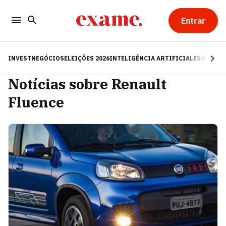
Entrar
INVEST
NEGÓCIOS
ELEIÇÕES 2026
INTELIGÊNCIA ARTIFICIAL
ESG
RE
Notícias sobre Renault
Fluence