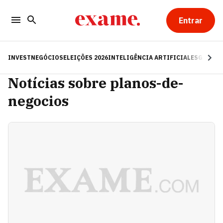
Entrar
INVEST
NEGÓCIOS
ELEIÇÕES 2026
INTELIGÊNCIA ARTIFICIAL
ESG
RE
Notícias sobre planos-de-
negocios