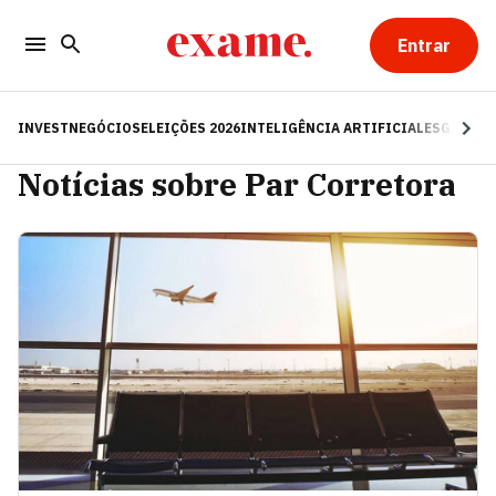
Entrar
INVEST
NEGÓCIOS
ELEIÇÕES 2026
INTELIGÊNCIA ARTIFICIAL
ESG
RE
Notícias sobre Par Corretora