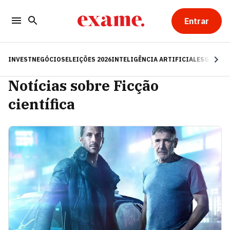
Entrar
INVEST
NEGÓCIOS
ELEIÇÕES 2026
INTELIGÊNCIA ARTIFICIAL
ESG
RE
Notícias sobre Ficção
científica