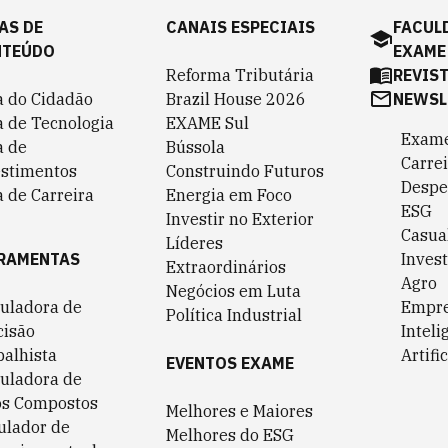
AS DE
CANAIS ESPECIAIS
FACUL
NTEÚDO
EXAME
Reforma Tributária
REVIS
a do Cidadão
Brazil House 2026
NEWSL
a de Tecnologia
EXAME Sul
Exame
a de
Bússola
Carrei
estimentos
Construindo Futuros
Despe
 de Carreira
Energia em Foco
ESG
Investir no Exterior
Casua
Líderes
RAMENTAS
Invest
Extraordinários
Agro
Negócios em Luta
culadora de
Empr
Política Industrial
cisão
Inteli
balhista
Artific
EVENTOS EXAME
culadora de
os Compostos
Melhores e Maiores
ulador de
Melhores do ESG