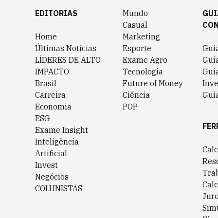
EDITORIAS
Mundo
GUI
Casual
CO
Home
Marketing
Últimas Notícias
Esporte
Gui
LÍDERES DE ALTO
Exame Agro
Gui
IMPACTO
Tecnologia
Gui
Brasil
Future of Money
Inv
Carreira
Ciência
Guia
Economia
POP
ESG
FER
Exame Insight
Inteligência
Cal
Artificial
Res
Invest
Tra
Negócios
Cal
COLUNISTAS
Jur
Sim