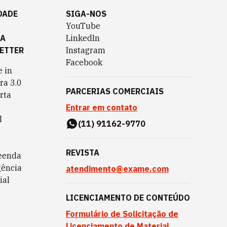
DADE
SIGA-NOS
YouTube
TA
LinkedIn
ETTER
Instagram
Facebook
 in
ra 3.0
PARCERIAS COMERCIAIS
rta
Entrar em contato
l
(11) 91162-9770
REVISTA
eenda
gência
atendimento@exame.com
ial
LICENCIAMENTO DE CONTEÚDO
Formulário de Solicitação de
Licenciamento de Material