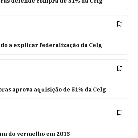
bras defende compra de 51% da Celg
o a explicar federalização da Celg
bras aprova aquisição de 51% da Celg
ram do vermelho em 2013