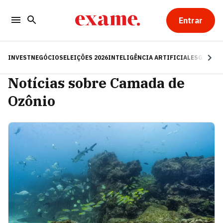
Entrar
INVEST
NEGÓCIOS
ELEIÇÕES 2026
INTELIGÊNCIA ARTIFICIAL
ESG
RE
Notícias sobre Camada de
Ozônio