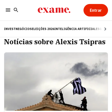
Entrar
INVEST
NEGÓCIOS
ELEIÇÕES 2026
INTELIGÊNCIA ARTIFICIAL
ESG
RE
Notícias sobre Alexis Tsipras