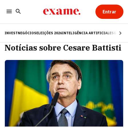
Entrar
INVEST
NEGÓCIOS
ELEIÇÕES 2026
INTELIGÊNCIA ARTIFICIAL
ESG
RE
Notícias sobre Cesare Battisti