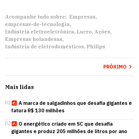
Acompanhe tudo sobre:
Empresas
empresas-de-tecnologia
Indústria eletroeletrônica
Lucro
Ações
Empresas holandesas
Indústria de eletrodomésticos
Philips
PRÓXIMO
Mais lidas
01
A marca de salgadinhos que desafia gigantes e
fatura R$ 130 milhões
02
O energético criado em SC que desafia
gigantes e produz 205 milhões de litros por ano