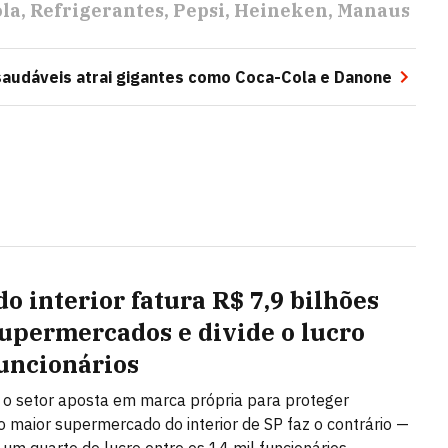
ola
Refrigerantes
Pepsi
Heineken
Manaus
saudáveis atrai gigantes como Coca-Cola e Danone
do interior fatura R$ 7,9 bilhões
upermercados e divide o lucro
uncionários
o setor aposta em marca própria para proteger
 maior supermercado do interior de SP faz o contrário —