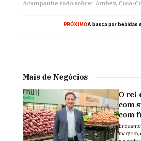
Acompanhe tudo sobre:
Ambev
Coca-C
PRÓXIMO
A busca por bebidas 
Mais de Negócios
O rei 
com s
com f
Enquanto 
margem, o