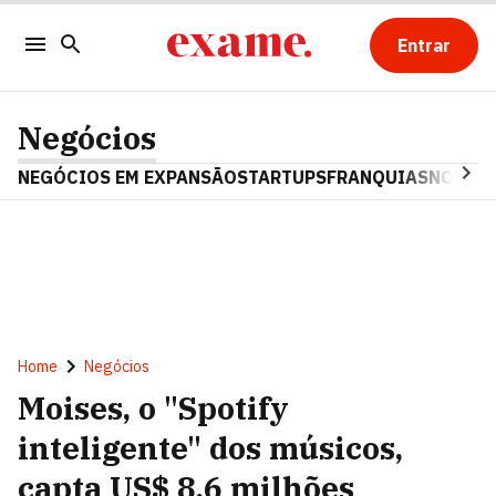
Entrar
Negócios
NEGÓCIOS EM EXPANSÃO
STARTUPS
FRANQUIAS
NOSTAL
Home
Negócios
Moises, o "Spotify
inteligente" dos músicos,
capta US$ 8,6 milhões