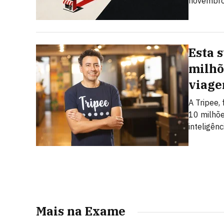
novembro.
Esta 
milhõ
viage
A Tripee,
10 milhõe
inteligênci
Mais na Exame