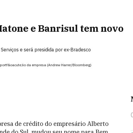
Matone e Banrisul tem novo
Serviços e será presidida por ex-Bradesco
o portf&oacute;lio da empresa (Andrew Harrer/Bloomberg)
esa de crédito do empresário Alberto
ande do Sul, mudou seu nome para Bem