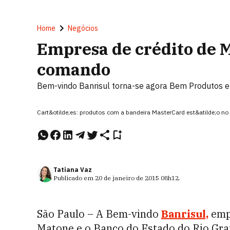
Home
Negócios
Empresa de crédito de 
comando
Bem-vindo Banrisul torna-se agora Bem Produtos e 
Cart&otilde;es: produtos com a bandeira MasterCard est&atilde;o n
Tatiana Vaz
Publicado em
20 de janeiro de 2015
08h12
.
São Paulo – A Bem-vindo
Banrisul,
empr
Matone e o Banco do Estado do Rio Gr