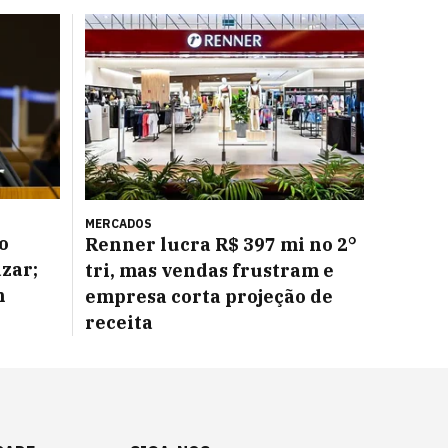
MERCADOS
o
Renner lucra R$ 397 mi no 2°
azar;
tri, mas vendas frustram e
m
empresa corta projeção de
receita