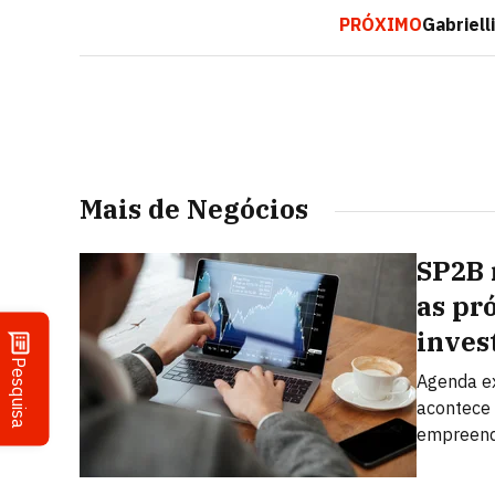
PRÓXIMO
Gabriell
Mais de Negócios
SP2B 
as pr
inves
Pesquisa
Agenda ex
acontece 
empreend