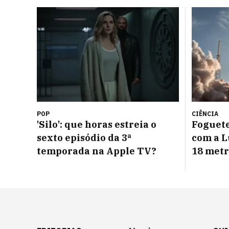
POP
CIÊNCIA
'Silo': que horas estreia o
Foguete
sexto episódio da 3ª
com a L
temporada na Apple TV?
18 metr