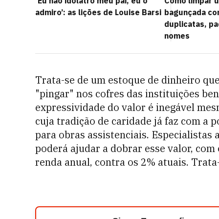
‘Eu não idolatro meu pai, eu o
Como limpar u
admiro’: as lições de Louise Barsi
bagunçada co
duplicatas, pa
nomes
Trata-se de um estoque de dinheiro qu
"pingar" nos cofres das instituições be
expressividade do valor é inegável me
cuja tradição de caridade já faz com a
para obras assistenciais. Especialistas
poderá ajudar a dobrar esse valor, com
renda anual, contra os 2% atuais. Trata