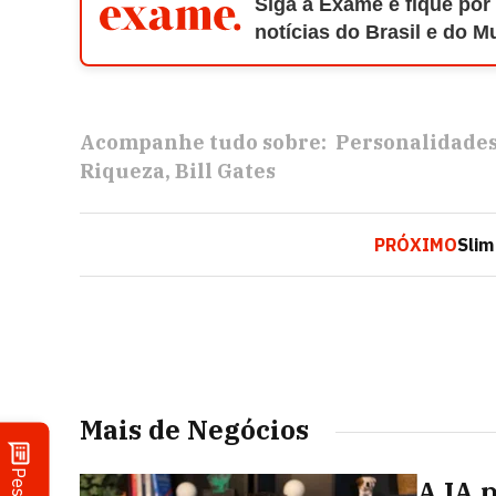
Siga a Exame e fique por
notícias do Brasil e do 
Acompanhe tudo sobre:
Personalidade
Riqueza
Bill Gates
PRÓXIMO
Slim
Mais de Negócios
A IA 