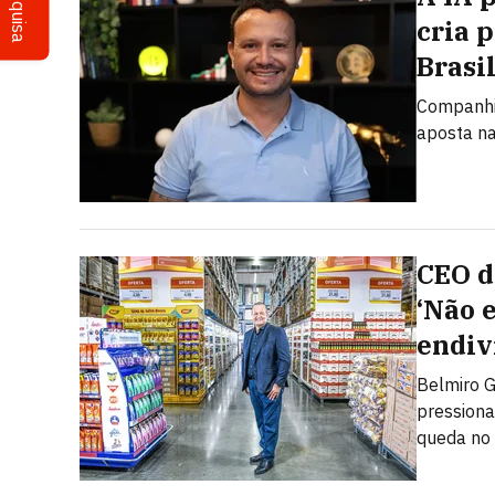
Pesquisa
cria 
Brasi
Companhi
aposta na
CEO do
‘Não 
endiv
Belmiro G
pressiona
queda no