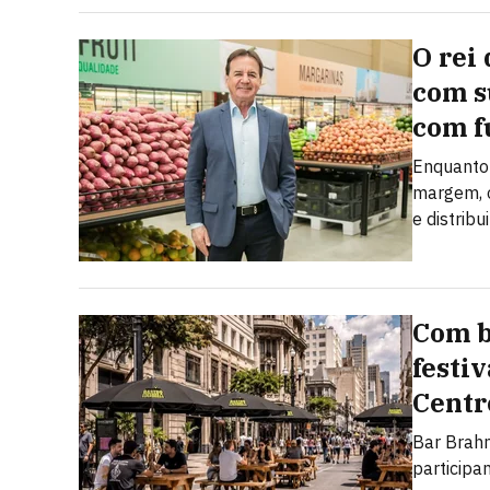
O rei 
com s
com f
Enquanto 
margem, o
e distribu
Com b
festi
Centr
Bar Brahm
particip