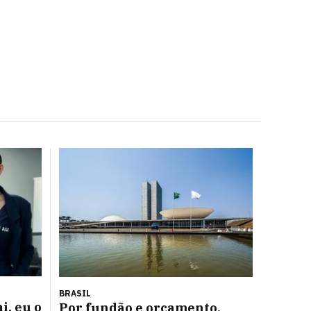
BRASIL
i, eu o
Por fundão e orçamento,