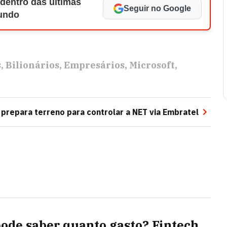
 dentro das últimas
Seguir no Google
Mundo
s
Bilionários
Empresários
Microsoft
 prepara terreno para controlar a NET via Embratel
pode saber quanto gasto? Fintech