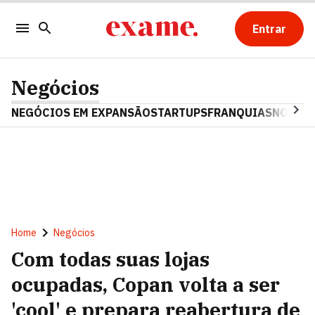
Entrar
Negócios
NEGÓCIOS EM EXPANSÃO
STARTUPS
FRANQUIAS
NOSTAL
Home
Negócios
Com todas suas lojas
ocupadas, Copan volta a ser
'cool' e prepara reabertura de