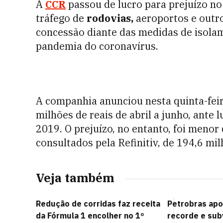
A
CCR
passou de lucro para prejuízo no
tráfego de
rodovias,
aeroportos e outr
concessão diante das medidas de isola
pandemia do coronavírus.
A companhia anunciou nesta quinta-feir
milhões de reais de abril a junho, ante 
2019. O prejuízo, no entanto, foi menor
consultados pela Refinitiv, de 194,6 mil
Veja também
Redução de corridas faz receita
Petrobras apo
da Fórmula 1 encolher no 1º
recorde e sub