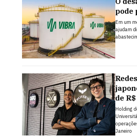
O des
pode 
Em um mer
ajudam dis
abastecim
Redes
japon
de R$
Holding d
Universit
operações
Janeiro