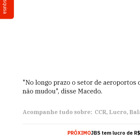
Pesquisa
"No longo prazo o setor de aeroportos 
não mudou", disse Macedo.
Acompanhe tudo sobre:
CCR
Lucro
Bal
PRÓXIMO
JBS tem lucro de R$