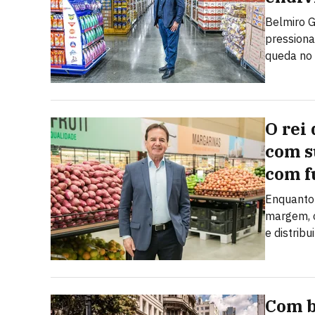
Belmiro G
pressiona
queda no
O rei 
com s
com f
Enquanto 
margem, o
e distribu
Com b