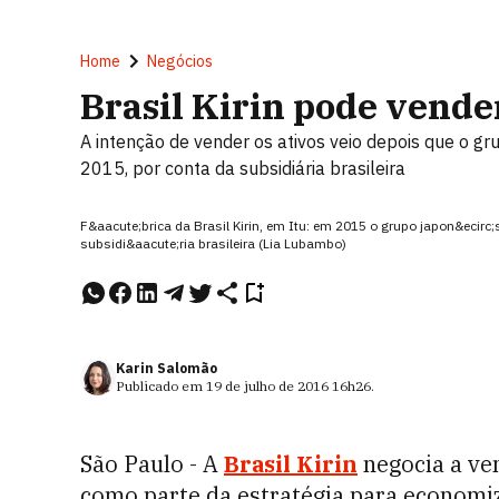
Home
Negócios
Brasil Kirin pode vende
A intenção de vender os ativos veio depois que o gru
2015, por conta da subsidiária brasileira
F&aacute;brica da Brasil Kirin, em Itu: em 2015 o grupo japon&ecirc;s
subsidi&aacute;ria brasileira (Lia Lubambo)
Karin Salomão
Publicado em
19 de julho de 2016
16h26
.
São Paulo - A
Brasil Kirin
negocia a ve
como parte da estratégia para economiz