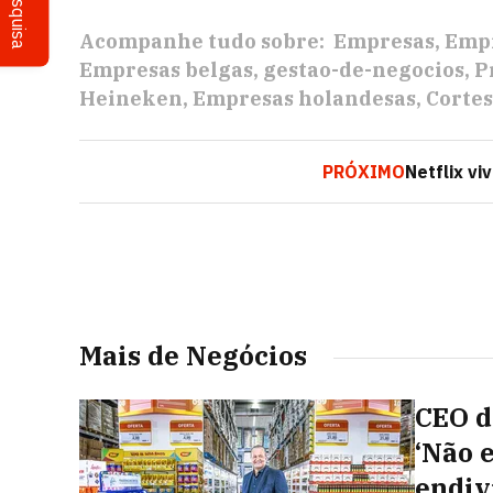
Pesquisa
Acompanhe tudo sobre:
Empresas
Empr
Empresas belgas
gestao-de-negocios
P
Heineken
Empresas holandesas
Cortes
PRÓXIMO
Netflix vi
Mais de Negócios
CEO do
‘Não 
endiv