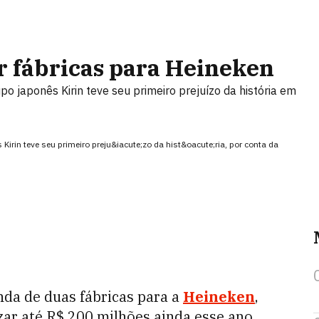
r fábricas para Heineken
po japonês Kirin teve seu primeiro prejuízo da história em
 Kirin teve seu primeiro preju&iacute;zo da hist&oacute;ria, por conta da
nda de duas fábricas para a
Heineken
,
ar até R$ 200 milhões ainda esse ano.