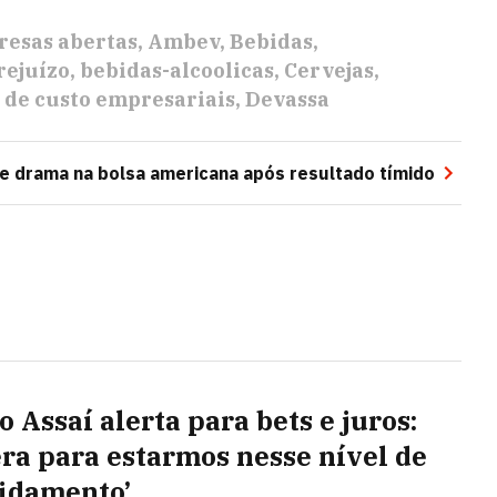
esas abertas
Ambev
Bebidas
rejuízo
bebidas-alcoolicas
Cervejas
 de custo empresariais
Devassa
ve drama na bolsa americana após resultado tímido
 Assaí alerta para bets e juros:
era para estarmos nesse nível de
idamento’