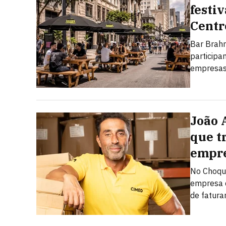
festi
Centr
Bar Brahm
particip
empresas,
João 
que t
empre
No Choque
empresa d
de fatur