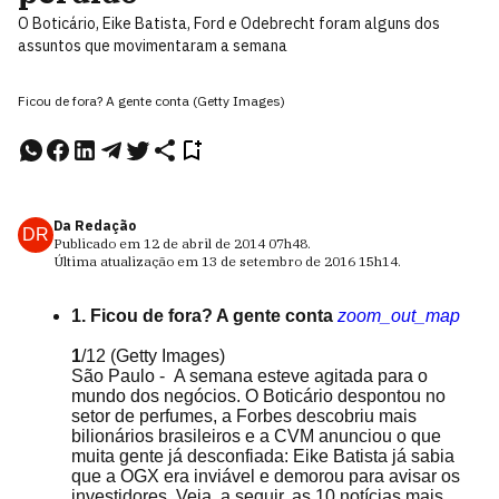
O Boticário, Eike Batista, Ford e Odebrecht foram alguns dos
assuntos que movimentaram a semana
Ficou de fora? A gente conta (Getty Images)
Da Redação
DR
Publicado em
12 de abril de 2014
07h48
.
Última atualização em
13 de setembro de 2016
15h14
.
1. Ficou de fora? A gente conta
zoom_out_map
1
/12
(Getty Images)
São Paulo - A semana esteve agitada para o
mundo dos negócios. O Boticário despontou no
setor de perfumes, a Forbes descobriu mais
bilionários brasileiros e a CVM anunciou o que
muita gente já desconfiada: Eike Batista já sabia
que a OGX era inviável e demorou para avisar os
investidores. Veja, a seguir, as 10 notícias mais