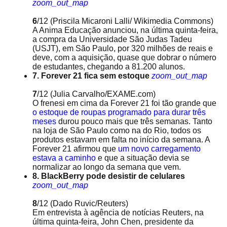
zoom_out_map
6
/12
(Priscila Micaroni Lalli/ Wikimedia Commons)
A Anima Educação anunciou, na última quinta-feira,
a compra da Universidade São Judas Tadeu
(USJT), em São Paulo, por 320 milhões de reais e
deve, com a aquisição, quase que dobrar o número
de estudantes, chegando a 81.200 alunos.
7. Forever 21 fica sem estoque
zoom_out_map
7
/12
(Julia Carvalho/EXAME.com)
O frenesi em cima da Forever 21 foi tão grande que
o estoque de roupas programado para durar três
meses
durou pouco mais que três semanas. Tanto
na loja de São Paulo como na do Rio, todos os
produtos estavam em falta no início da semana. A
Forever 21 afirmou que
um novo carregamento
estava a caminho
e que a situação devia se
normalizar ao longo da semana que vem.
8. BlackBerry pode desistir de celulares
zoom_out_map
8
/12
(Dado Ruvic/Reuters)
Em entrevista à agência de notícias Reuters, na
última quinta-feira, John Chen, presidente da