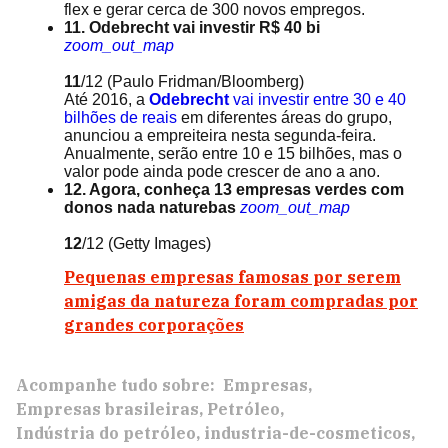
flex e gerar cerca de 300 novos empregos.
11. Odebrecht vai investir R$ 40 bi
zoom_out_map
11
/12
(Paulo Fridman/Bloomberg)
Até 2016, a
Odebrecht
vai investir entre 30 e 40
bilhões de reais
em diferentes áreas do grupo,
anunciou a empreiteira nesta segunda-feira.
Anualmente, serão entre 10 e 15 bilhões, mas o
valor pode ainda pode crescer de ano a ano.
12. Agora, conheça 13 empresas verdes com
donos nada naturebas
zoom_out_map
12
/12
(Getty Images)
Pequenas empresas famosas por serem
amigas da natureza foram compradas por
grandes corporações
Acompanhe tudo sobre:
Empresas
Empresas brasileiras
Petróleo
Indústria do petróleo
industria-de-cosmeticos