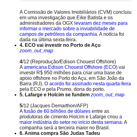
A Comissão de Valores Imobiliários (CVM) concluiu
em uma investigação que Eike Batista e os
administradores da OGX
levaram dez meses para
informar o mercado sobre a inviabilidade de
campos de petróleos da companhia
. A notícia foi
dada na última sexta-feira.
4. ECO vai investir no Porto de Açu
zoom_out_map
4
/12
(Reprodução/Edison Chouest Offshore)
A
americana Edison Chouest Offshore (ECO
) vai
investir R$ 950 milhões para criar uma base de
apoio offshore no Porto do Açu, em São João da
Barra (RJ).
O acordo foi assinado nesta quarta-feira
pela ECO e pela Prumo, dona do porto.
5. Lafarge e Holcim se fundem
zoom_out_map
5
/12
(Jacques Demarthon/AFP)
A
fusão de 60 bilhões de dólares
entre as
produtoras de cimento Holcim e Lafarge criou
a
maior indústria do setor no início desta semana
. A
companha será a terceira maior no Brasil.
6. Anima compra São Judas Tadeu