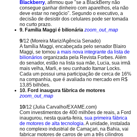
Blackberry
, afirmou que "se a BlackBerry não
consegue ganhar dinheiro com aparelhos, ela não
deve estar no negócio". Segundo o executivo, a
decisão de desistir dos celulares pode ser tomada
no curto prazo.
9. Família Maggi é bilionária
zoom_out_map
9
/12
(Moreira Mariz/Agência Senado)
A família Maggi, encabeçada pelo senador Blairo
Maggi, se tornou
a mais nova integrante da lista de
bilionários
organizada pela Revista Forbes. Além
do senador, estão na lista sua mãe, Lucia, sua irmã
mais velha, Marli, e seu cunhado Itamar Locks.
Cada um possui uma participação de cerca de 16%
na companhia, que é avaliada no mercado em R$
13,85 bilhões.
10. Ford inaugura fábrica de motores
zoom_out_map
10
/12
(Julia Carvalho/EXAME.com)
Com investimentos de 400 milhões de reais, a Ford
inaugurou, nesta quarta-feira,
sua primeira fábrica
de motores de alta tecnologia
. A unidade, instalada
no complexo industrial de Camaçari, na Bahia, vai
fabricar motores de carros de um a três cilindros