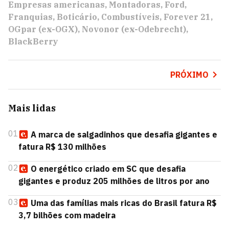
Empresas americanas
Montadoras
Ford
Franquias
Boticário
Combustíveis
Forever 21
OGpar (ex-OGX)
Novonor (ex-Odebrecht)
BlackBerry
PRÓXIMO
Mais lidas
01
A marca de salgadinhos que desafia gigantes e
fatura R$ 130 milhões
02
O energético criado em SC que desafia
gigantes e produz 205 milhões de litros por ano
03
Uma das famílias mais ricas do Brasil fatura R$
3,7 bilhões com madeira