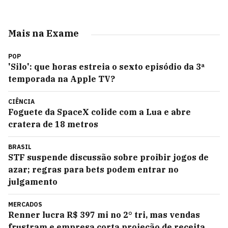
Mais na Exame
POP
'Silo': que horas estreia o sexto episódio da 3ª
temporada na Apple TV?
CIÊNCIA
Foguete da SpaceX colide com a Lua e abre
cratera de 18 metros
BRASIL
STF suspende discussão sobre proibir jogos de
azar; regras para bets podem entrar no
julgamento
MERCADOS
Renner lucra R$ 397 mi no 2° tri, mas vendas
frustram e empresa corta projeção de receita