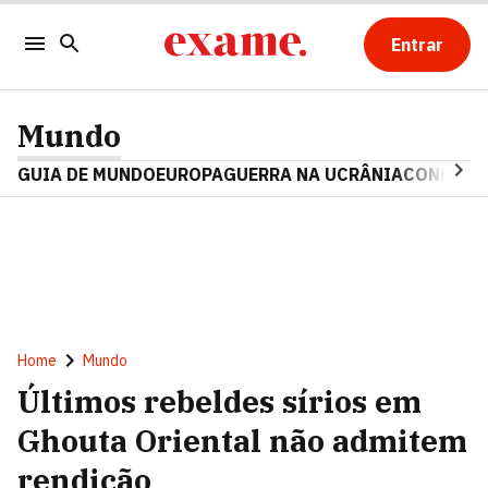
Entrar
Mundo
GUIA DE MUNDO
EUROPA
GUERRA NA UCRÂNIA
CONFLITO
Home
Mundo
Últimos rebeldes sírios em
Ghouta Oriental não admitem
rendição