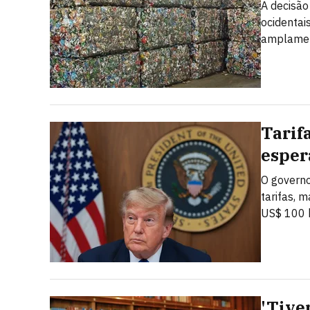
A decisão
ocidentai
amplamen
Tarif
esper
O governo
tarifas, 
US$ 100 b
'Tive