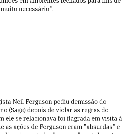
uniões em ambientes fechados para fins de
muito necessário".
ista Neil Ferguson pediu demissão do
no (Sage) depois de violar as regras do
le se relacionava foi flagrada em visita à
ue as ações de Ferguson eram "absurdas" e