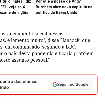
itui o inglês', diz
Por que a posse de Andy
EFL; veja as 4
Burnham abre novo capítulo na
exame de inglês
política do Reino Unido
 distanciamento social nessas
as, e lamento muito", disse Hancock, que
hos, em comunicado, segundo a BBC.
r o país desta pandemia e ficaria grato em
neste assunto pessoal."
 dentro das últimas
Seguir no Google
Mundo