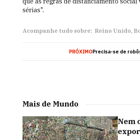
que as regras de distanciamento social
sérias".
Acompanhe tudo sobre:
Reino Unido
B
PRÓXIMO
Precisa-se de robôs
Mais de Mundo
Nem o
expor