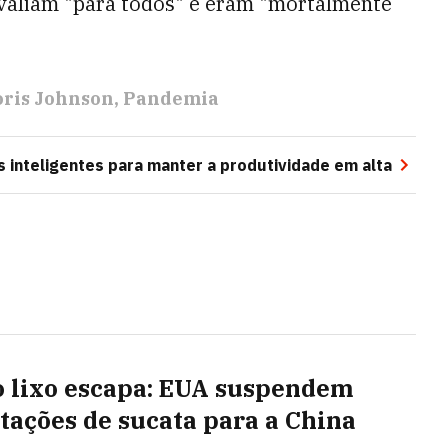
 valiam "para todos" e eram "mortalmente
oris Johnson
Pandemia
 inteligentes para manter a produtividade em alta
 lixo escapa: EUA suspendem
tações de sucata para a China