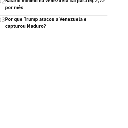
02
Salário mínimo na Venezuela cai para R$ 2,72
por mês
03
Por que Trump atacou a Venezuela e
capturou Maduro?