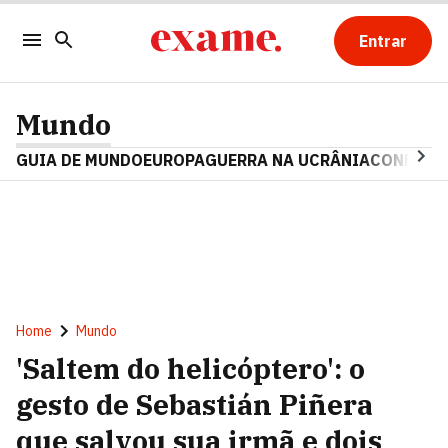
Entrar
Mundo
GUIA DE MUNDO
EUROPA
GUERRA NA UCRÂNIA
CONFLITO
Home
Mundo
'Saltem do helicóptero': o
gesto de Sebastián Piñera
que salvou sua irmã e dois