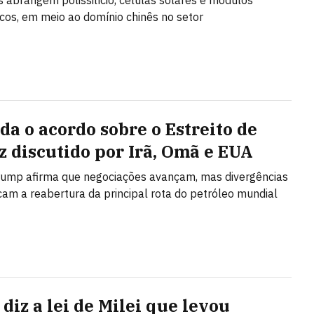
s abrangem polissilício, células solares e módulos
icos, em meio ao domínio chinês no setor
da o acordo sobre o Estreito de
 discutido por Irã, Omã e EUA
rump afirma que negociações avançam, mas divergências
cam a reabertura da principal rota do petróleo mundial
diz a lei de Milei que levou