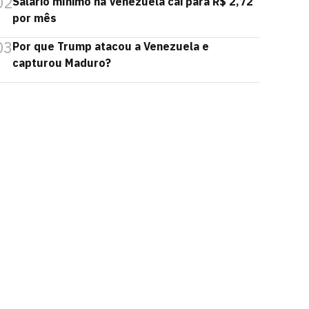
02
Salário mínimo na Venezuela cai para R$ 2,72
por mês
03
Por que Trump atacou a Venezuela e
capturou Maduro?