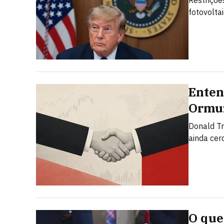
Restriçõe
fotovolta
Enten
Ormuz
Donald T
ainda cer
O que 