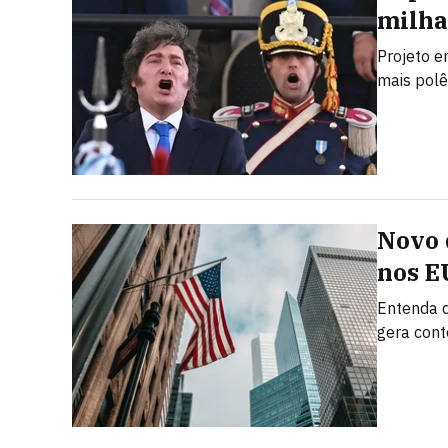
milha
Projeto e
mais polê
Novo 
nos E
Entenda q
gera con