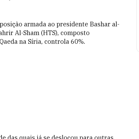
 oposição armada ao presidente Bashar al-
ahrir Al-Sham (HTS), composto
Qaeda na Síria, controla 60%.
e das quais já se deslocou para outras