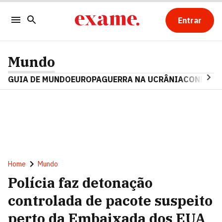
Entrar
Mundo
GUIA DE MUNDO
EUROPA
GUERRA NA UCRÂNIA
CONFLITO
Home
Mundo
Polícia faz detonação
controlada de pacote suspeito
perto da Embaixada dos EUA