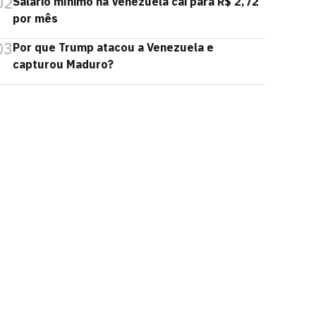
02
Salário mínimo na Venezuela cai para R$ 2,72
por mês
03
Por que Trump atacou a Venezuela e
capturou Maduro?