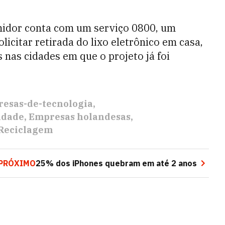
umidor conta com um serviço 0800, um
licitar retirada do lixo eletrônico em casa,
nas cidades em que o projeto já foi
esas-de-tecnologia
idade
Empresas holandesas
Reciclagem
PRÓXIMO
25% dos iPhones quebram em até 2 anos