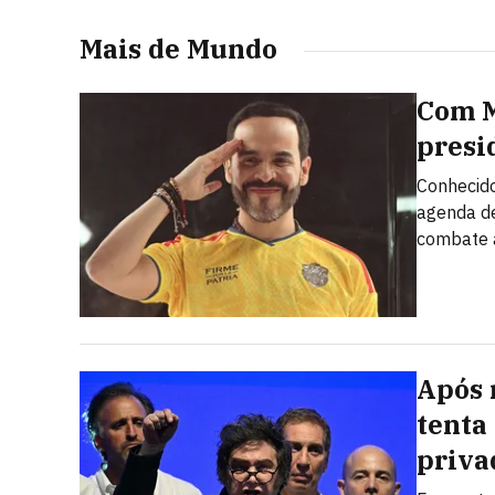
Mais de Mundo
Com Mi
presi
Conhecido
agenda de
combate 
Após 
tenta
priva