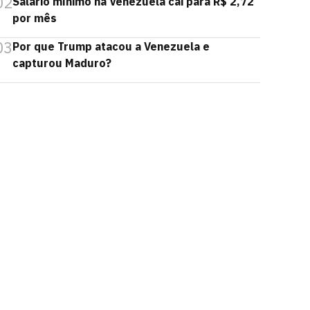
02
Salário mínimo na Venezuela cai para R$ 2,72
por mês
03
Por que Trump atacou a Venezuela e
capturou Maduro?