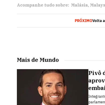
Acompanhe tudo sobre:
Malásia
Malays
PRÓXIMO
Volta 
Mais de Mundo
Pivô 
aprov
embai
Integrant
parlamen