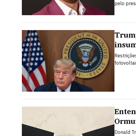
pelo pres
Trump
insum
Restriçõe
fotovolta
Enten
Ormuz
Donald T