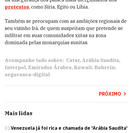
protestos
, como Síria, Egito ou Líbia.
Também se preocupam com as ambições regionais de
seu vizinho Irã, de quem suspeitam que pretende se
infiltrar em suas comunidades xiitas na zona
dominada pelas monarquias sunitas.
Acompanhe tudo sobre:
Catar
Arábia Saudita
Interpol
Emirados Árabes
Kuwait
Bahrein
seguranca-digital
PRÓXIMO
Mais lidas
01
Venezuela já foi rica e chamada de 'Arábia Saudita'