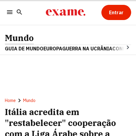
Entrar
Mundo
GUIA DE MUNDO
EUROPA
GUERRA NA UCRÂNIA
CONFLITO
Home
Mundo
Itália acredita em
"restabelecer" cooperação
com a Liga Árabe sobre a