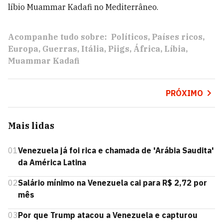
líbio Muammar Kadafi no Mediterrâneo.
Acompanhe tudo sobre:
Políticos
Países ricos
Europa
Guerras
Itália
Piigs
África
Líbia
Muammar Kadafi
PRÓXIMO
Mais lidas
01
Venezuela já foi rica e chamada de 'Arábia Saudita'
da América Latina
02
Salário mínimo na Venezuela cai para R$ 2,72 por
mês
03
Por que Trump atacou a Venezuela e capturou