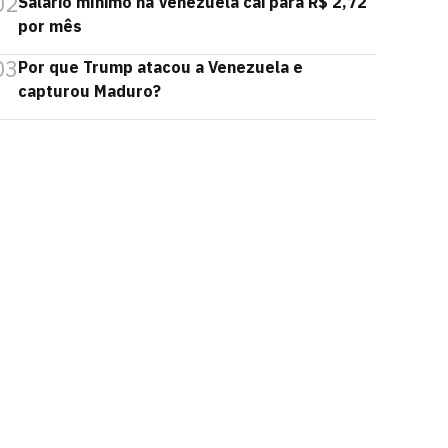
02
Salário mínimo na Venezuela cai para R$ 2,72
por mês
03
Por que Trump atacou a Venezuela e
capturou Maduro?