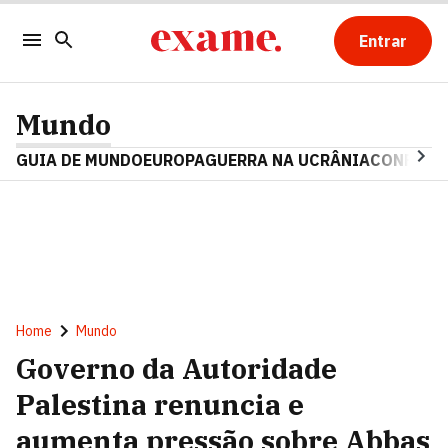
Entrar
Mundo
GUIA DE MUNDO
EUROPA
GUERRA NA UCRÂNIA
CONFLITO
Home
Mundo
Governo da Autoridade
Palestina renuncia e
aumenta pressão sobre Abbas