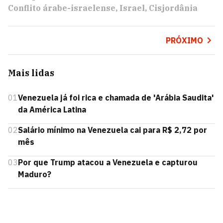
Conflito árabe-israelense
Israel
Cisjordânia
PRÓXIMO
Mais lidas
01
Venezuela já foi rica e chamada de 'Arábia Saudita'
da América Latina
02
Salário mínimo na Venezuela cai para R$ 2,72 por
mês
03
Por que Trump atacou a Venezuela e capturou
Maduro?