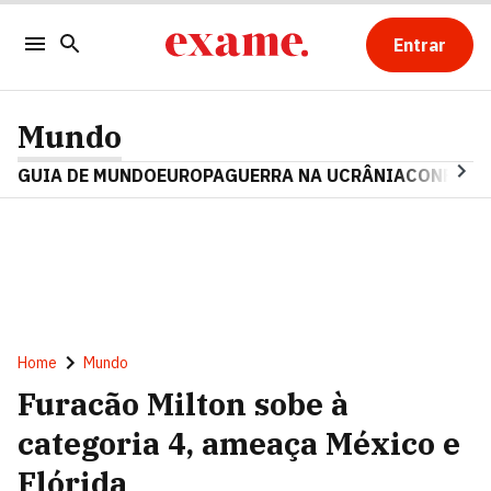
Entrar
Mundo
GUIA DE MUNDO
EUROPA
GUERRA NA UCRÂNIA
CONFLITO
Home
Mundo
Furacão Milton sobe à
categoria 4, ameaça México e
Flórida