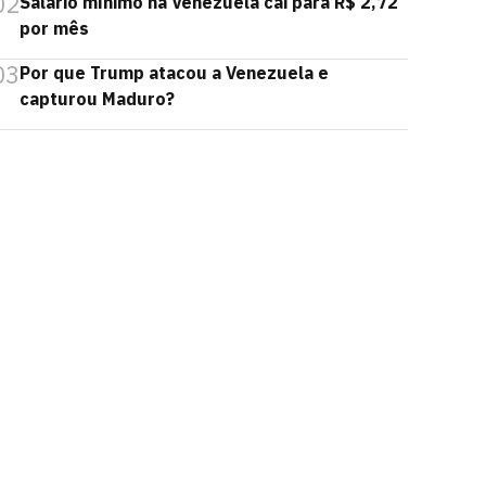
02
Salário mínimo na Venezuela cai para R$ 2,72
por mês
03
Por que Trump atacou a Venezuela e
capturou Maduro?