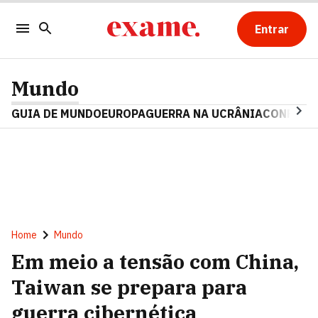
Entrar
Mundo
GUIA DE MUNDO
EUROPA
GUERRA NA UCRÂNIA
CONFLITO
Home
Mundo
Em meio a tensão com China,
Taiwan se prepara para
guerra cibernética