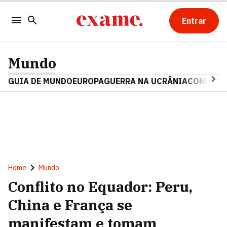
Entrar
Mundo
GUIA DE MUNDO
EUROPA
GUERRA NA UCRÂNIA
CONFLITO
Home
Mundo
Conflito no Equador: Peru,
China e França se
manifestam e tomam