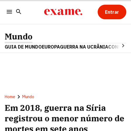
Entrar
Mundo
GUIA DE MUNDO
EUROPA
GUERRA NA UCRÂNIA
CONFLITO
Home
Mundo
Em 2018, guerra na Síria
registrou o menor número de
mortes em sete anos