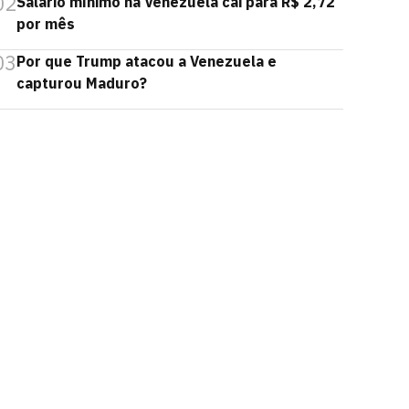
02
Salário mínimo na Venezuela cai para R$ 2,72
por mês
03
Por que Trump atacou a Venezuela e
capturou Maduro?