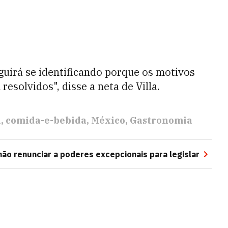
eguirá se identificando porque os motivos
resolvidos", disse a neta de Villa.
a
comida-e-bebida
México
Gastronomia
ão renunciar a poderes excepcionais para legislar