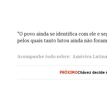
"O povo ainda se identifica com ele e s
pelos quais tanto lutou ainda não foram 
Acompanhe tudo sobre:
América Latin
PRÓXIMO
Chávez decide n